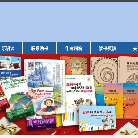
乐讲谈
联系购书
作者赐稿
读书反馈
关