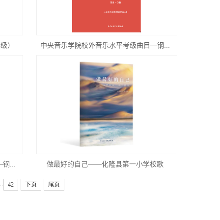
8级）
中央音乐学院校外音乐水平考级曲目—钢...
...
做最好的自己——化隆县第一小学校歌
..
42
下页
尾页