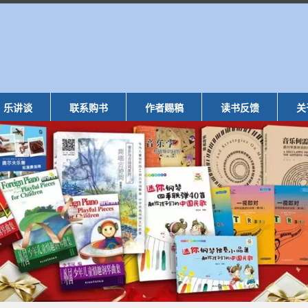
乐讲谈
联系购书
作者赐稿
读书反馈
关